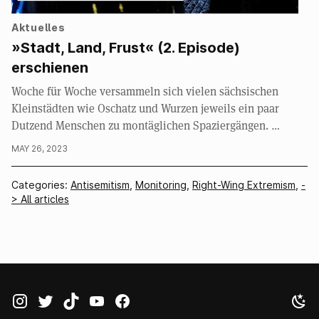
Aktuelles
»Stadt, Land, Frust« (2. Episode)
erschienen
Woche für Woche versammeln sich vielen sächsischen
Kleinstädten wie Oschatz und Wurzen jeweils ein paar
Dutzend Menschen zu montäglichen Spaziergängen. …
MAY 26, 2023
Categories:
Antisemitism
,
Monitoring
,
Right-Wing Extremism
,
-
> All articles