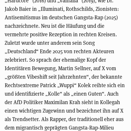
„Hardcore“ (2016) und „Valhalla“ (2019), wie Dr.
Jakob Baier in „Illuminati, Rothschilds, Zionisten:
Antisemitismus im deutschen Gangsta-Rap (2025)
nachzeichnete. Neu ist die Häufung und die
vermehrte positive Rezeption in rechten Kreisen.
Zuletzt wurde unter anderem sein Song
„Deutschland“ Ende 2025 von rechten Akteuren
zelebriert. So sprach der ehemalige Kopf der
Identitären Bewegung, Martin Sellner, auf X vom
„größten Vibeshift seit Jahrzehnten“, der bekannte
Rechtsextreme Patrick „Wuppi“ Kolek reihte sich ein
und identifizierte „Kolle“ als „einen Guten“. Auch
der AfD Politiker Maximilan Krah sieht in Kollegah
einen wichtigen Zugewinn und bezeichnet ihn auf X
als Trendsetter. Als Rapper, der traditionell eher aus
dem migrantisch geprägten Gangsta-Rap-Milieu