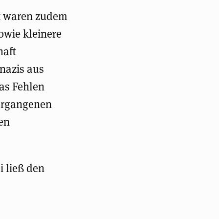
gt waren zudem
owie kleinere
haft
onazis aus
das Fehlen
vergangenen
en
i ließ den