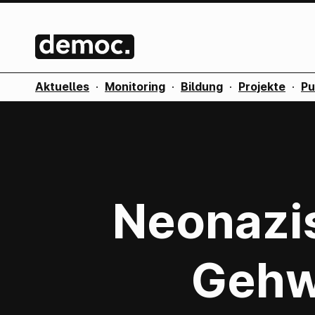
Aktuelles
·
Monitoring
·
Bildung
·
Projekte
·
Pu
Neonazi
Gehw