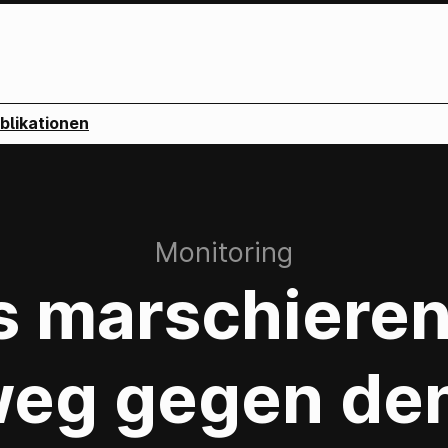
blikationen
:
Monitoring
s marschieren
eg gegen de