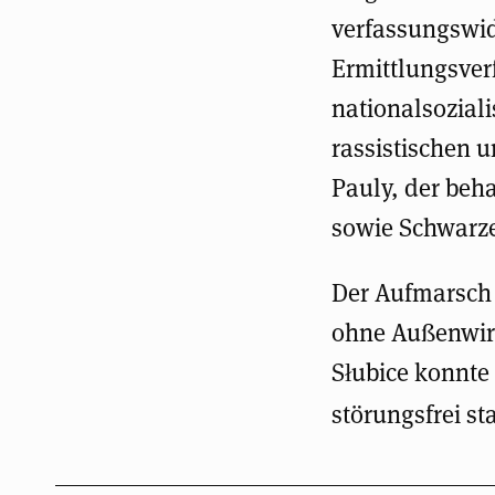
verfassungswi
Ermittlungsver
nationalsozial
rassistischen u
Pauly, der beh
sowie Schwarz
Der Aufmarsch 
ohne Außenwirk
Słubice konnte
störungsfrei st