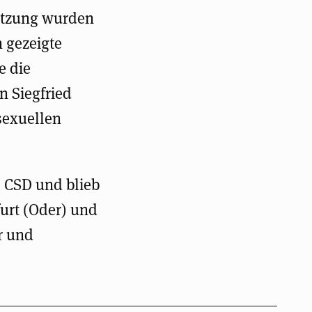
etzung wurden
 gezeigte
e die
n Siegfried
sexuellen
m CSD und blieb
urt (Oder) und
r und