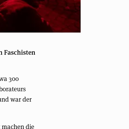
n Faschisten
twa 300
borateurs
und war der
t machen die