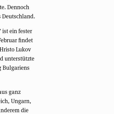
hte. Dennoch
s Deutschland.
st ein fester
Februar findet
Hristo Lukov
d unterstützte
g Bulgariens
 aus ganz
eich, Ungarn,
 anderem die