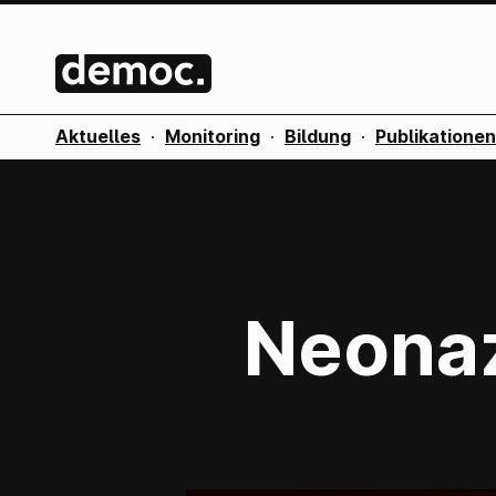
Aktuelles
·
Monitoring
·
Bildung
·
Publikationen
Neonaz