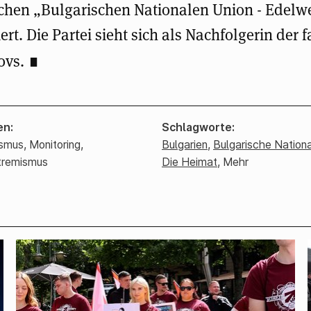
schen „Bulgarischen Nationalen Union - Edelw
rt. Die Partei sieht sich als Nachfolgerin der 
ovs.
en
Schlagworte
ismus,
Monitoring,
Bulgarien
,
Bulgarische Nation
tremismus
Die Heimat
,
Mehr