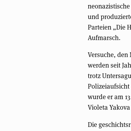
neonazistische
und produziert
Parteien „Die H
Aufmarsch.
Versuche, den 
werden seit Jah
trotz Untersag
Polizeiaufsich
wurde er am 13
Violeta Yakova
Die geschichts