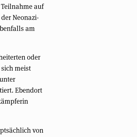
r Teilnahme auf
 der Neonazi-
ebenfalls am
heiterten oder
 sich meist
unter
iert. Ebendort
kämpferin
uptsächlich von