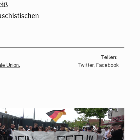
eiß
faschistischen
Teilen
ale Union
,
Twitter
,
Facebook