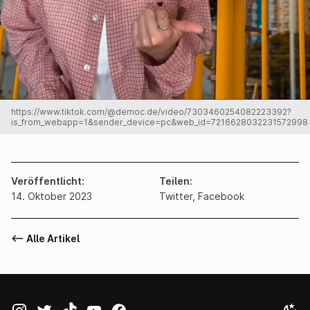
https://www.tiktok.com/@democ.de/video/7303460254082223392?
is_from_webapp=1&sender_device=pc&web_id=7216628032231572998
Veröffentlicht
Teilen
14. Oktober 2023
Twitter
,
Facebook
<-- Alle Artikel